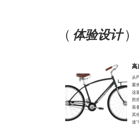
(
)
体验设计
高
从P
案
这篇
胜
装
其
迷