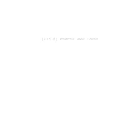
[ i D 公 社 ]
·
WordPress
·
About
·
Contact