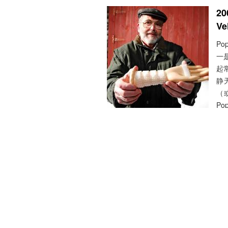
20
Ve
Po
一是
起常
静
（
P
（
文 