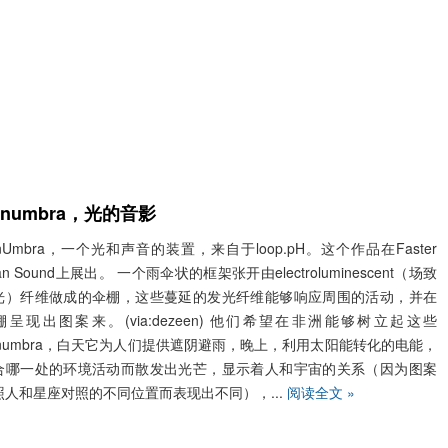
onumbra，光的音影
nUmbra，一个光和声音的装置，来自于loop.pH。这个作品在Faster
an Sound上展出。 一个雨伞状的框架张开由electroluminescent（场致
光）纤维做成的伞棚，这些蔓延的发光纤维能够响应周围的活动，并在
棚呈现出图案来。(via:dezeen) 他们希望在非洲能够树立起这些
onumbra，白天它为人们提供遮阴避雨，晚上，利用太阳能转化的电能，
合哪一处的环境活动而散发出光芒，显示着人和宇宙的关系（因为图案
照人和星座对照的不同位置而表现出不同），...
阅读全文 »