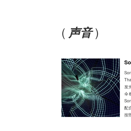
(
)
声音
S
So
Th
发
伞
S
配
按