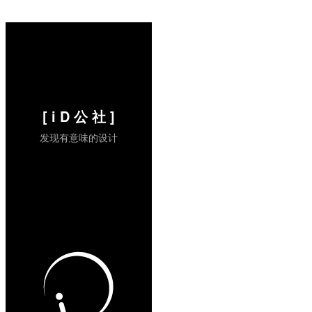
情感。Pearson预言2020年是“虚拟世界”的
年代，我们将会花更多的时间在建造虚拟
的...
阅读全文 »
[ i D 公 社 ]
发现有意味的设计