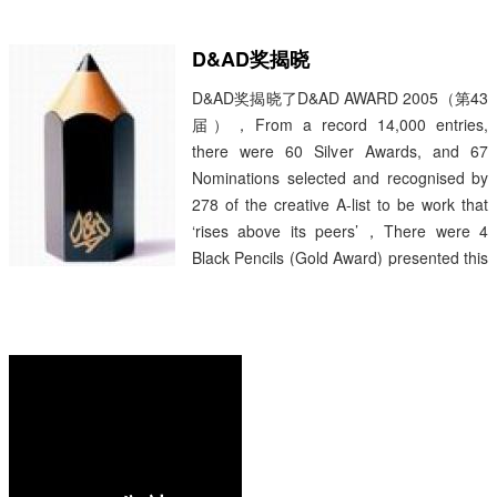
Ryan (Method Home Care),Jennifer
Siegal( Office of Mobile Design ),Laurens
D&AD奖揭晓
Van Den Acker (Ford Motor Company),他
D&AD奖揭晓了D&AD AWARD 2005（第43
们涵盖了很多方面，具体介绍你可以看这。
届），From a record 14,000 entries,
获奖者: Systems : MicroMedia Paper :
there were 60 Silver Awards, and 67
Gerard Furbershaw Systems : R...
阅读全
Nominations selected and recognised by
文 »
278 of the creative A-list to be work that
‘rises above its peers’，There were 4
Black Pencils (Gold Award) presented this
year – the most prestigious of creative
awards this is only given if a piece of work
breaks the mould or sets a new standard
of creative excellence. 其中这四个金奖中
三个为电视电影广告(可以在线看）：
Channel 4 Identity -Council / Pylons / City
Skyline / Diner Televisi...
阅读全文 »