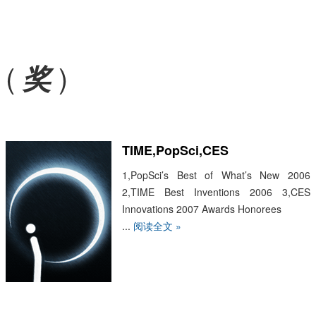
(
)
奖
TIME,PopSci,CES
1,PopSci’s Best of What’s New 2006
2,TIME Best Inventions 2006 3,CES
Innovations 2007 Awards Honorees
...
阅读全文 »