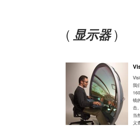
(
)
显示器
Vi
Vi
我们
1
镜的
击。
当
义查