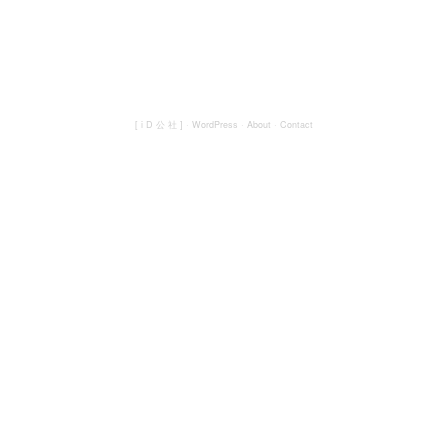
[ i D 公 社 ]
·
WordPress
·
About
·
Contact