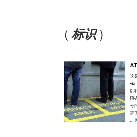
(
)
标识
A
这是
v
以
阻
号
忘
...