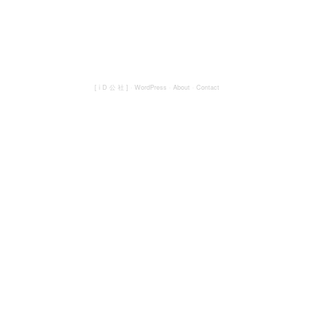
[ i D 公 社 ]
·
WordPress
·
About
·
Contact