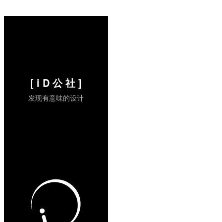
地。但现在都是水泥地了，仅有的那些“泥
土”叫作尘埃，房子、绿...
阅读全文 »
[ i D 公 社 ]
发现有意味的设计