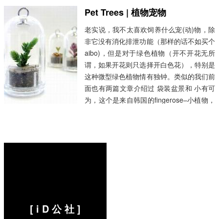
然生命的好主意。 但是，你看着它们的表
Pet Trees | 植物宠物
情，你会把他们埋了吗？...
阅读全文 »
老实说，我不太喜欢饲养什么宠(动)物，除
非它没有消化排泄功能（那样的话不如买个
aibo)，但是对于绿色植物（开不开花无所
谓，如果开花则只选择开白色花），特别是
这种微型绿色植物情有独钟。类似的我们前
面也有两篇文章介绍过 袋装盆景和 小有可
为，这个是来自韩国的fingerose–小植物，
大惊喜，专门是销售这些特别的小植物（你
也可以在国内taobao上迷你植物看到一些
类似的）。Pet Trees一个月至需要浇上一
次水，可以挂在钥匙上，手机上...
阅读全
文 »
[ i D 公 社 ]