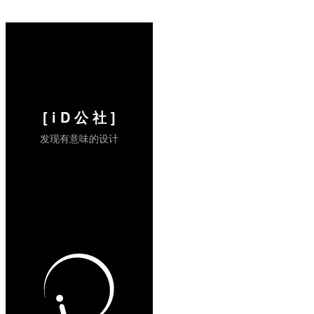
（via:Yanko design)
...
阅读全文 »
[ i D 公 社 ]
发现有意味的设计