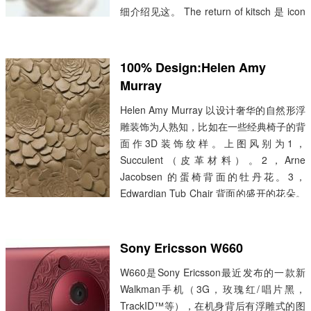
细介绍见这。 The return of kitsch 是 icon
杂志51期的封面文章，图片用的就是上面
这个，由于找不到大图，所以这里处理了一
下凑活用下。这这篇文章里 kitsch 的意思
100% Design:Helen Amy
大概就是我们所说的“俗”。 文章开头解释
Murray
ki...
阅读全文 »
Helen Amy Murray 以设计奢华的自然形浮
雕装饰为人熟知，比如在一些经典椅子的背
面作3D装饰纹样。上图风别为1，
Succulent（皮革材料）。2，Arne
Jacobsen 的蛋椅背面的牡丹花。3，
Edwardian Tub Chair 背面的盛开的花朵。
4，Philippe Hurel 的 Fauteuil Chairman 背
面的鱼鳞。
...
阅读全文 »
Sony Ericsson W660
W660是Sony Ericsson最近发布的一款新
Walkman手机（3G，玫瑰红/唱片黑，
TrackID™等），在机身背后有浮雕式的图