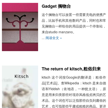
择，前者或者后者，如果两者都不是，那么
Gadget 搁物台
就是看待问题的角...
阅读全文 »
这个搁物台可以放置一些需要充电的便携产
品，比如手机和其他数码产品，同时也和常
见搁物台一样给你的用品提供一个停靠站，
来自studio manzano。
...
阅读全文 »
The return of kitsch,粗俗归来
kitsch 这个词按Google的翻译是：粗俗作
品[艺术品]。查Wikipedia：kitsch 是来自德
语和Yiddish（依地语，一种犹太语），原
意是用来归类那些对现存风格低劣拷贝的艺
术品。这个词也可以泛指那些自负到庸俗的
艺术，也可指那些平庸或粗糙的商品。更详