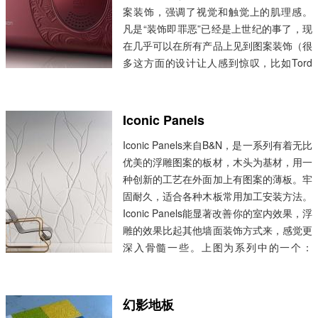
案装饰，强调了视觉和触觉上的肌理感。
凡是“装饰即罪恶”已经是上世纪的事了，现
在几乎可以在所有产品上见到图案装饰（很
多这方面的设计让人感到惊叹，比如Tord
Boontje的一些设计，而且装饰主义不再只
是贴个图，而是和新科技新工艺相结合，比
如Marcel Wanders的Crochet Chair之
Iconic Panels
类），电子数码产品领域也是，比如多彩的
Iconic Panels来自B&N，是一系列有着无比
外壳，各种工艺加工而...
阅读全文 »
优美的浮雕图案的板材，木头为基材，用一
种创新的工艺在外面加上有图案的薄板。牢
固耐久，适合各种木板常用加工安装方法。
Iconic Panels能显著改善你的室内效果，浮
雕的效果比起其他墙面装饰方式来，感觉更
深入骨髓一些。上图为系列中的一个：
Helsinki赫尔辛基，图案来自Aalto and
Aarnio的北欧风景画。(via:dexigner)
...
阅读全文 »
幻影地板