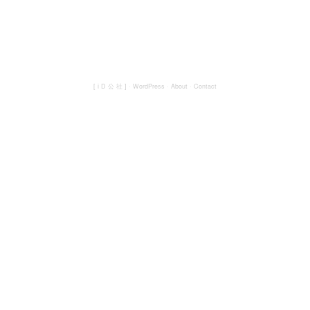
[ i D 公 社 ]
·
WordPress
·
About
·
Contact