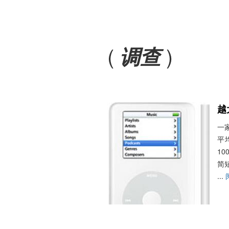
(
)
调查
越
一
平
10
简短
...