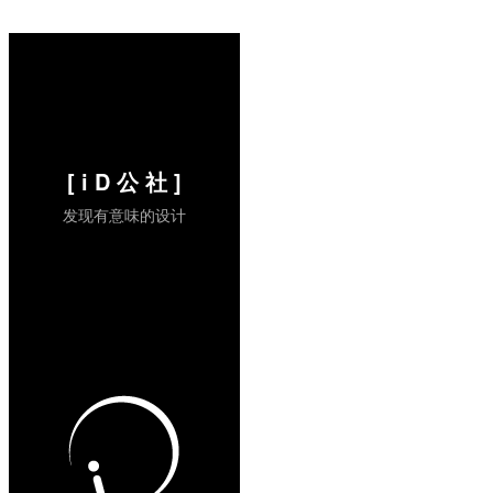
不够全面的。但我非常赞成“80后”这个划
分，因为它独特的时代性。 拿一...
阅读全
文 »
[ i D 公 社 ]
发现有意味的设计