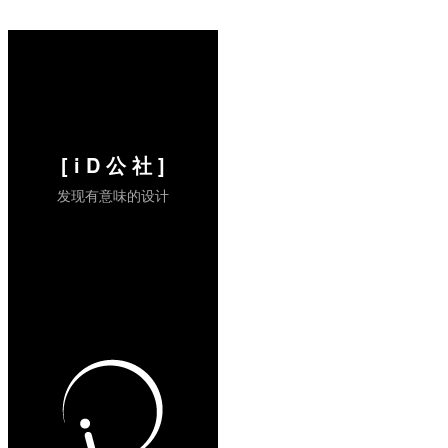
中文网站也有介绍Bill Stumpf，摘抄如下：
...
阅读全文 »
[ i D 公 社 ]
发现有意味的设计