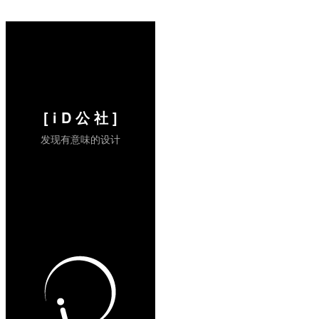
Rolston（senior vice president of
creative，Frog Design从1982到1988和
Apple紧密合作），Robert Brunner（1989
到1996早期的Apple工业设计主管，也是他
聘请了Jonathan Ive），以及Don Norma...
阅读全文 »
[ i D 公 社 ]
发现有意味的设计