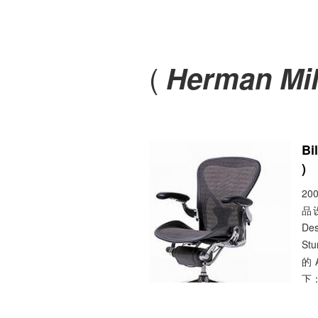
(
Herman Mil
Bi
)
20
品设
De
St
的 
下
...