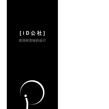
[ i D 公 社 ]
发现有意味的设计