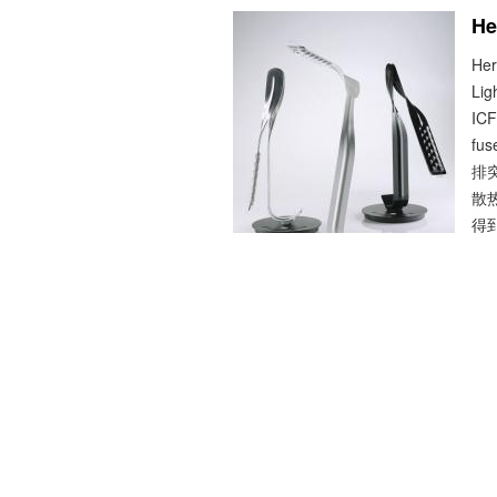
He
He
L
I
fu
排
散
得