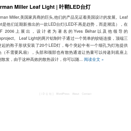
rman Miller Leaf Light | 叶鞘LED台灯
rman Miller,美国家具商的巨头,他们的产品见证着美国设计的发展。Leaf
ight是他们近期新推出的一款LED台灯(LED不再是趋势，而是潮流），在
CFF 2006上展出，设计者为著名的Yves Béhar以及他领导的
seproject。 Leaf Light的两片铝制叶子通过一个简单的铰链连接，顶端三
突起的孢子形状安装了20个LED灯，每个突起中有一个细孔为灯泡提供
热（不需要风扇），头部和颈部也有散热通道让热量可以传递到底座上
到散发，由于这种高效的散热设计，你可以随...
阅读全文 »
[ i D 公 社 ]
·
WordPress
·
About
·
Contact