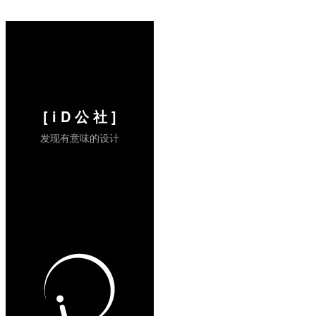
Lighting 过程中，不仅研究了人像摄影，还
包括绘画（荷兰的人像画）。值得思考的摄
像原先偏向于对客观性的表现...
阅读全文 »
[ i D 公 社 ]
发现有意味的设计