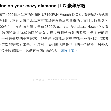
ine on your crazy diamond | LG 豪华冰箱
镶了4900颗水晶石的冰箱R-U719GWN French-DIOS，看来这种方式哪
都适用，不过人家的水晶石可都是来自施华洛世奇的，而且是限量版的
00台），只面向台湾，售价2300欧元。via: Akihabara News 个人看
，韩国的设计犹如韩国的美女，在没有特别苛刻的要求下是个好的选
，一种最奢华的基本需求，但是你很难能从其中寻找一种特别点（或者
一层次的需求）出来。不过对于我们来说也是学习的一个榜样，另外人
宣传手段很统一，凡是有韩国产品的地...
阅读全文 »
[ i D 公 社 ]
·
WordPress
·
About
·
Contact