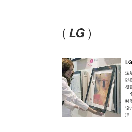
(
)
LG
L
这
以
很
一
时
设
理