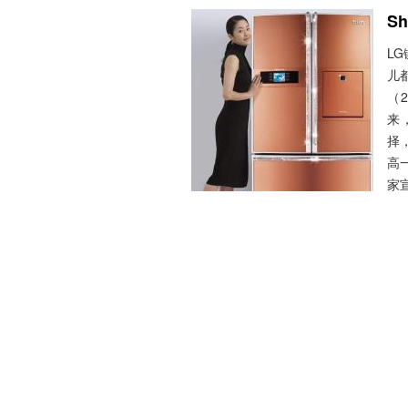
Sh
LG
儿
（2
来
择
高
家