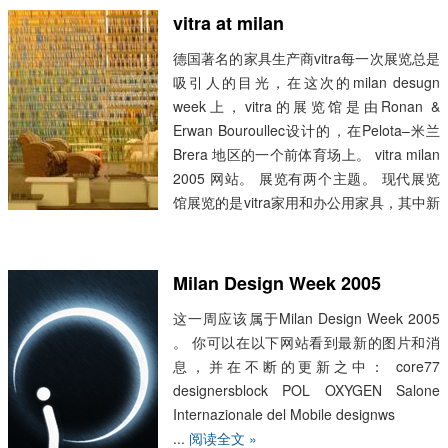
vitra at milan
德国著名的家具生产商vitra每一次展览总是
吸引人的目光，在这次的milan desugn
week上，vitra的展览馆是由Ronan &
Erwan Bouroullec设计的，在Pelota–米兰
Brera 地区的一个前体育场上。 vitra milan
2005 网站。 展览有两个主题。 现代展览
馆展览的是vitra家用和办公用家具，其中新
设计有来之于设计师：Ronan & Erwan
Bouroullec, Hella Jongerius , Maarten Van
Severen(去世不久,48岁）, Jasper
Milan Design Week 2005
Morrison, Philippe Starck and Werner
这一周应该属于Milan Design Week 2005
Aisslinger.特别的是还邀请Frank O. Gehry
。 你可以在以下网站看到最新的图片和消
and Herzog & de Meur...
阅读全文 »
息，并在不断的更新之中： core77
designersblock POL OXYGEN Salone
Internazionale del Mobile designws
...
阅读全文 »