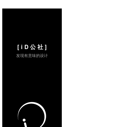
的地方。Palm Pre 里有前 Apple 的员工，
从 Palm Pre 可以看到那些 iPhone 追随者
无法达到的地方，包括 Android （现有手
机）或黑莓，就是当作一个...
阅读全文 »
[ i D 公 社 ]
发现有意味的设计