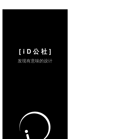
面提到过，视频如下： FlipSilent 的使用介
绍视频：
...
阅读全文 »
[ i D 公 社 ]
发现有意味的设计