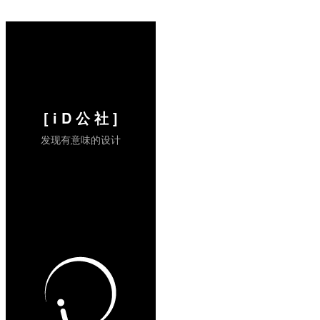
Shigeru Miyamoto （现在宫本茂已经被任
天堂禁言了，因为怕竞争对手从他的哪怕只
言片语中获取...
阅读全文 »
[ i D 公 社 ]
发现有意味的设计