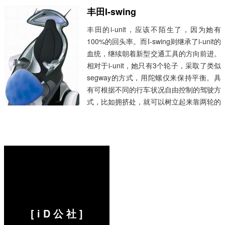
体姿势并相应调整的传感器，其中的结构可
丰田I-swing
以让你通过身体姿势改变轻松控制前行后退
丰田的i-unit，应该不陌生了，因为她有
或者转圈。Winglet 一共有三个型号，上图
100%的回头率。而I-swing则继承了i-unit的
是最小的S型，...
阅读全文 »
血统，继续朝着新型交通工具的方向前进。
相对于i-unit，她只有3个轮子，采取了类似
segway的方式，用陀螺仪来保持平衡。具
有可根据不同的行车状况自由控制的驾驶方
式，比如拥挤处，就可以树立起来靠两轮的
行走，而拐弯如同自行车，只要稍微一带即
可，你可以在图上看到她的脚踏控制部分。
车身材质运用具有弹性的氨基钾酸酯
(urethane)，让驾驶有彷佛穿上柔软衣服般
的...
阅读全文 »
[ i D 公 社 ]