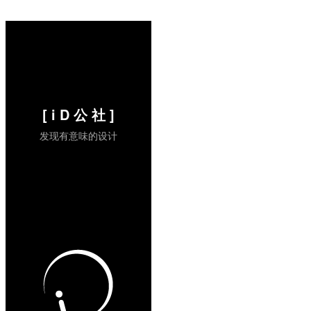
iPod薄了10%。屏幕为2.5英寸，320 x 240
像素的TFT显示器。20小时的电池续航能力
（比过去多了5小时）。同时还能够通过连
接到电视来...
阅读全文 »
[ i D 公 社 ]
发现有意味的设计