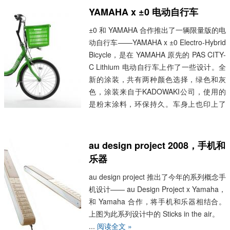
学的技术揪出了纸老虎。大图见前文。
YAMAHA x ±0 电动自行车
...
阅读全文 »
±0 和 YAMAHA 合作推出了一辆限量版的电
动自行车——YAMAHA x ±0 Electro-Hybrid
Bicycle，是在 YAMAHA 原先的 PAS CITY-
C Lithium 电动自行车上作了一些设计。全
新的涂装，共有两种颜色选择，绿色和灰
色，涂装来自于KADOWAKI公司，使用的
是粉末涂料，环保持久。车身上也印上了
YAMAHA ±0 以及 KADOWAKI 标志，并加
了一个后座架。而这辆车子最明显的就是把
购物篮，与一般自行车配置的金属丝购物篮
au design project 2008，手机和
不一样的是，这个购物篮和超市的购物篮差
乐器
不多，有它那普遍的标志...
阅读全文 »
au design project 推出了今年的系列概念手
机设计—— au Design Project x Yamaha，
和 Yamaha 合作，将手机和乐器相结合。
上图为此系列设计中的 Sticks in the air。
...
阅读全文 »