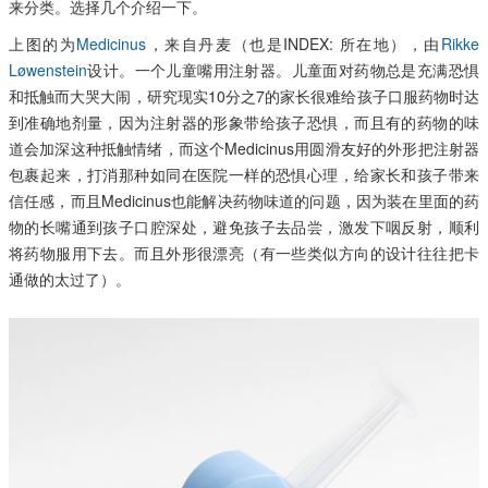
来分类。选择几个介绍一下。
上图的为
Medicinus
，来自丹麦（也是INDEX: 所在地），由
Rikke
Løwenstein
设计。一个儿童嘴用注射器。儿童面对药物总是充满恐惧
和抵触而大哭大闹，研究现实10分之7的家长很难给孩子口服药物时达
到准确地剂量，因为注射器的形象带给孩子恐惧，而且有的药物的味
道会加深这种抵触情绪，而这个Medicinus用圆滑友好的外形把注射器
包裹起来，打消那种如同在医院一样的恐惧心理，给家长和孩子带来
信任感，而且Medicinus也能解决药物味道的问题，因为装在里面的药
物的长嘴通到孩子口腔深处，避免孩子去品尝，激发下咽反射，顺利
将药物服用下去。而且外形很漂亮（有一些类似方向的设计往往把卡
通做的太过了）。