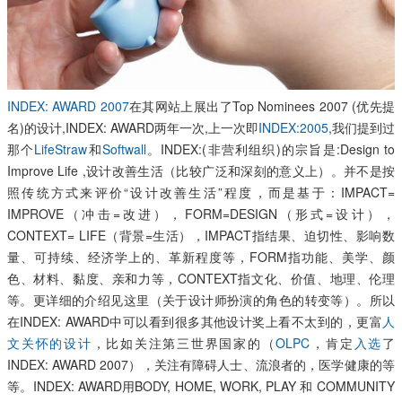
INDEX: AWARD 2007
在其网站上展出了Top Nominees 2007 (优先提
名)的设计,INDEX: AWARD两年一次,上一次即
INDEX:2005
,我们提到过
那个
LifeStraw
和
Softwall
。INDEX:(非营利组织)的宗旨是:Design to
Improve Life ,设计改善生活（比较广泛和深刻的意义上）。并不是按
照传统方式来评价“设计改善生活”程度，而是基于：IMPACT=
IMPROVE（冲击=改进），FORM=DESIGN（形式=设计），
CONTEXT= LIFE（背景=生活），IMPACT指结果、迫切性、影响数
量、可持续、经济学上的、革新程度等，FORM指功能、美学、颜
色、材料、黏度、亲和力等，CONTEXT指文化、价值、地理、伦理
等。更详细的介绍见这里（关于设计师扮演的角色的转变等）。所以
在INDEX: AWARD中可以看到很多其他设计奖上看不太到的，更富
人
文关怀的设计
，比如关注第三世界国家的（
OLPC
，肯定
入选
了
INDEX: AWARD 2007），关注有障碍人士、流浪者的，医学健康的等
等。INDEX: AWARD用BODY, HOME, WORK, PLAY 和 COMMUNITY