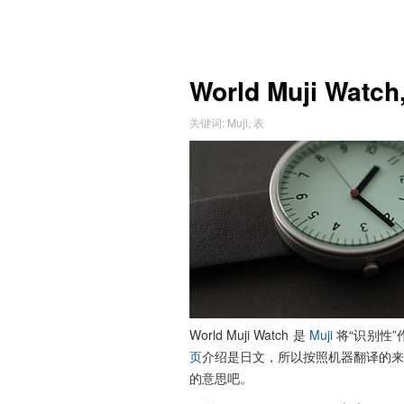
World Muji W
关键词
:
Muji
,
表
World Muji Watch 是
Muji
将“识别性
页
介绍是日文，所以按照机器翻译的来理
的意思吧。