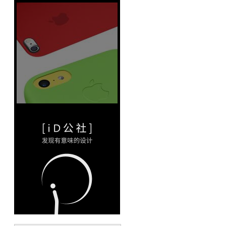
即食
42/17