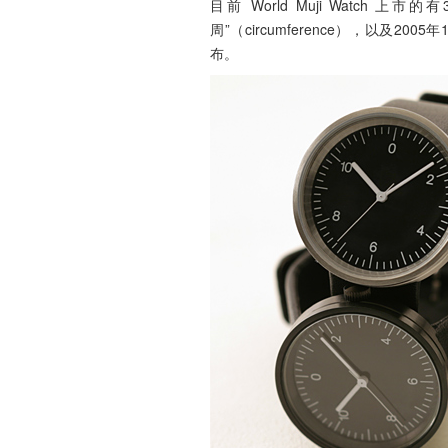
目前 World Muji Watch 
周”（circumference），以及20
布。