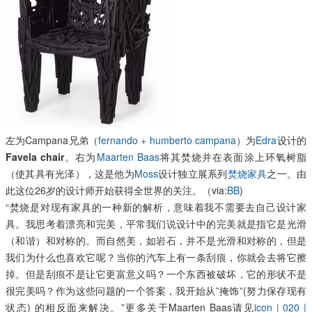
左为Campana兄弟（
fernando + humberto campana
）为
Edra
设计的
Favela chair
。右为
Maarten Baas
将其焚烧并在表面涂上环氧树脂
（使其具有光泽），这是他为
Moss
设计独立展系列
焚烧家具
之一。由
此这位26岁的设计师开始获得全世界的关注。（via:
BB
)
“焚烧是对现有家具的一种新的解析，意味着我不需要去自己设计家
具。我思考着漂亮和完美，平常我们说设计中的完美就是指它是光滑
（和谐）和对称的。而自然美，如岩石，并不是光滑和对称的，但是
我们为什么也喜欢它呢？当你的汽车上有一条刮痕，你就会去将它擦
掉。但是刮痕不是让它更富意义吗？一个东西被破坏，它的形状不是
很完美吗？作为这些问题的一个答案，我开始从”掩饰”(努力保存现有
状态) 的相反面来解决。”更多关于Maarten Baas请见
icon | 020 |