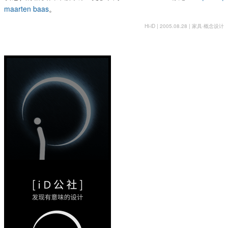
maarten baas
。
Hi-iD | 2005.08.28 |
家具
·
概念设计
《Jony
Ive》这
本书