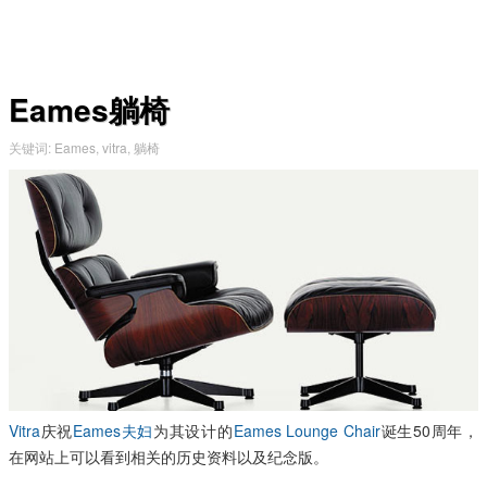
Eames躺椅
关键词
:
Eames
,
vitra
,
躺椅
Vitra
庆祝
Eames夫妇
为其设计的
Eames Lounge Chair
诞生50周年，
在网站上可以看到相关的历史资料以及纪念版。