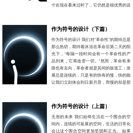
寸在现在看来过时了，它仍然是很优秀的设
计，我们需要去发掘和分析的就是从优秀到
更优秀之间的发展过程。 如果不去看图
片，仅仅靠回忆，很难想象到第一代的
作为符号的设计（下篇）
iPhone 的电源键、静音键和音量键都是...
作为符号的设计 我们对“革命性”的期待总是
阅读全文 »
那么热切，期待着沐浴在革命后第二天的阳
光下，“每隔一段时间会有一个革命性的产
品到来，它将改变一切。”然而，革命有来
路也有去向，革命者就是其间的扳道工；发
展总是连续的，只是有的快有的慢，快的能
让我们立刻体会到日新月异，而慢的却是那
么悄无声息。科技革命总是疾驰在先，带领
着产业变革，从节点到全面的变化可能会漫
长，而稳固的变革形成的力量，拽引起的社
作为符号的设计（上篇）
会变革深入至每...
阅读全文 »
无形的未来 我们始终生活在一个围合的空
间内，连续的可延展的空间，生活的日常化
会让这个围合空间更加坚固和正当。 如果