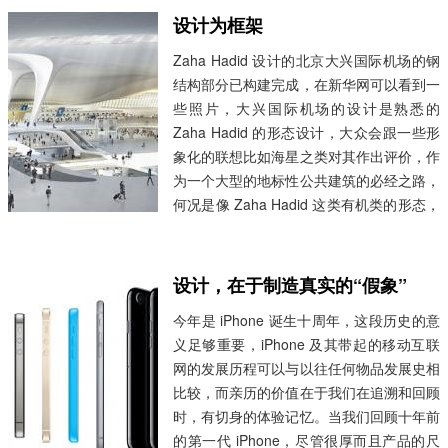
主义设计是关于时代与社会对物品的认知观
设计为框架
念。 一百多年来的...
阅读全文 »
Zaha Hadid 设计的北京大兴国际机场的钢
结构部分已构建完成，在新华网可以看到一
些照片，大兴国际机场的设计是熟悉的
Zaha Hadid 的形态设计，大众会跟一些形
象化的联想比如海星之类对其作出评价，作
为一个大型的地标性公共建筑的必经之路，
何况是像 Zaha Hadid 这类有机类的形态，
首当其冲就是几何形态，大众不会去过问形
态之外的内容。 项目内部的合理性必然是
得到保证的，参与设计的有 ADPI 这样的机
设计，在于制造真实的“假象”
场设计公司，加上层层的工程验证，奇观...
今年是 iPhone 诞生十周年，这段历史的意
阅读全文 »
义足够重要，iPhone 及其带起的移动互联
网的发展历程可以与以往任何物品发展史相
比较，而亲历的价值在于我们在追溯和回顾
时，有切身的体验记忆。当我们回顾十年前
的第一代 iPhone，尽管很厚而且产品的尺