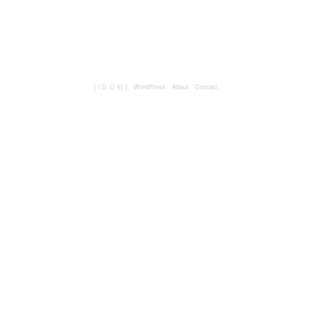
[ i D 公 社 ]
·
WordPress
·
About
·
Contact