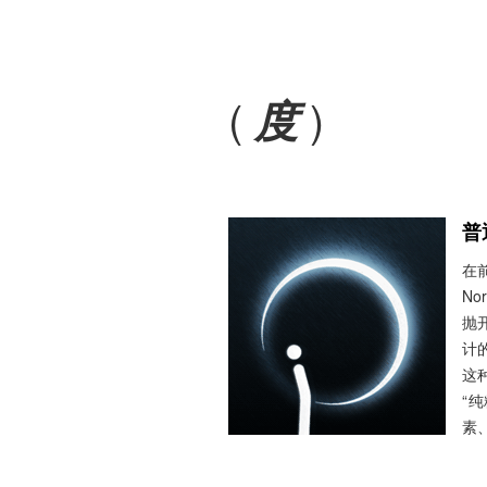
(
)
度
普
在前
N
抛
计的
这
“
素、