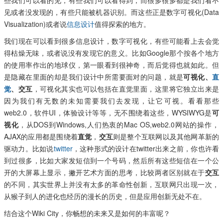
见或者没发现的，有些只能被机器识别。而这些正是数字可视化(Data
Visualization)或者说
信息设计
值得探索的地方。
我们现在可以看到很多信息设计，数字可视化，有些可能看上去会觉
得枯燥无味，或者说没有发现它的意义。比如Google那个按各个地方
的使用率作出的地球仪，第一眼看到很神奇，而后觉得也就如此。但
是隐藏在里面的却是我们设计中所需要面对的问题，就是
可视化、
直
觉
、交互
，可视化其实也可以包括在直觉里面，这里将它独立出来是
因为我们有无数的未知需要我们去发现，让它可视。看看那些
web2.0，软件UI，体验设计等等，无不围绕着这些，WYSIWYG是
可
视化
，从DOS到Windows,人们热衷的Mac OS,web2.0网站的操作，
AJAX的应用都是围绕着
直觉
，
交互
则是整个互联网以及其他网革新的
驱动力。比如说
twitter
，这种形式的设计在twitter出来之前，你也许看
到过很多，比如大家发短信到一个号码，然后所有这些短信在一个公
开的大屏幕上显示，撇开艺术方面的思考，比较两者区别就在于
交互
的不同，其实世界上并没有太多的革命性创新，互联网只出现一次，
从猴子到人的进化也经历的漫长的历史，但是应用创新无处不在。
结合这个Wiki City，你畅想的未来又是如何的丰富呢？