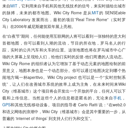
来自
MIT
，它利用来自手机和其他无线技术的信号，来实时描绘出城市
的脉搏，未来的都市地图。Wiki City Rome 是从
MIT
的 SENSEable
City Laboratory 发展而出，最初的项目”Real Time Rome”（实时罗
马）在2006年威尼斯建筑双年展上亮相。
在“白夜节”期间，任何能使用互联网的人将可以看到一张独特的意大利
首都地图，你可以看到人潮的流动，节目的所在地，罗马名人的行
踪，实时的公共汽车和火车的位置。这张地图也将在罗马城市中心广
场的大屏幕上呈现给人们，给他们实时的反馈-他们周遭的人流动态。
Wiki City Rome 的组织者认为它增加了基于动态元素的地图绘制的前
景意义，地图本身也是一个动态部分。你可以通过地图决定到哪个热
闹地方喝一杯aperitivo。Wiki City project 也可以是一个“实时控制系
统”，让人们在改善城市系统的效率上成为主角，在未来时间来Wiki
City（维基城市）这个项目将会开发出一个开放的平台，任何人可以下
载和上传信息。当然这些个人的信息都是匿名的，无论来自
手机
，
GPS
和其他无线移动设备。项目的指导者 Carlo Ratti 说：“在web2.0
和语义网络的浪潮中，Wiki City（维基城市）会是其中重要的一步，从
普遍的 ‘internet of things’ 到支持人们行为和交互”。
上图为Wiki City的概念图。