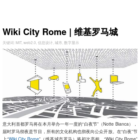
Wiki City Rome | 维基罗马城
关键词
:
MIT
,
web2.0
,
信息设计
,
城市
,
数字显示
意大利首都罗马将在本月举办一年一度的“白夜节”（Notte Bianca），
届时罗马彻夜是节目，所有的文化机构也彻夜向公众开放。在“白夜”节
上“
Wiki City Rome
”（维基城市罗马）将初次亮相，“Wiki City Rome”