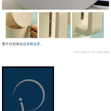
图片分别来自
这里
和
这里
。
Hi-iD | 2008.07.02 |
家电小家电
即食
39/17