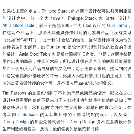
如果按上面的定义，Philippe Starck 的这两个设计都可以归类到庸俗
的设计之中。前一个为 1999 年 Philippe Starck 为 Kartell 设计的
Attila Stool Table
，后一个是他 2005 年为 Flos 设计的
Gun Lamp
，
在这两个产品上，那些从其他媒介借用到的元素与产品并没有关系
（比如“枪”与“灯”），是一种“不合适”的借用。当然设计师可以为他的
这种表达作出解释，如 Gun Lamp 是设计师对混乱好战的社会的作出
的反馈，Attila Stool Table 则是反对因循守旧之类。但是，这两件都是
用作出售的商品，并非艺术品，所以设计师在语言上的解释只能是附
加而不会融入到产品自身的含义之中，对于消费者来说，购买到的设
计是完全指向外部诠释的符号，比如因为这种借用引起的注意力，指
向的是著名设计师的设计等，并不指向产品内的功能和含义。
Tim Parsons 的文章也谈到了不作为产品或商品的设计，那么在这些
设计中最重要的价值不是来自于人们对其功能材质等价值的认知，而
是这些设计身上承担起的“之外的”意义传播，就是它的“展示价值”，作
者举例了 Sottsass 的孟菲斯所作的面向博物馆的设计，以及荷兰
Droog Design
的那些先锋式设计，Droog Design 并不在意将设计作
生产制造或者售卖，反而，他们售卖的是展览和书籍。