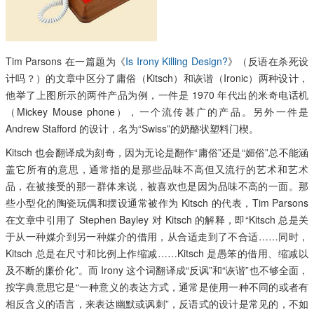
Tim Parsons 在一篇题为《
Is Irony Killing Design?
》（反语在杀死设
计吗？）的文章中区分了庸俗（Kitsch）和诙谐（Ironic）两种设计，
他举了上图所示的两件产品为例，一件是 1970 年代出的米奇电话机
（Mickey Mouse phone），一个流传甚广的产品。另外一件是
Andrew Stafford 的设计，名为“Swiss”的奶酪状塑料门楔。
Kitsch 也会翻译成为刻奇，因为无论是翻作“庸俗”还是“媚俗”总不能涵
盖它所有的意思，通常指的是那些品味不高但又流行的艺术和艺术
品，在被接受的那一群体来说，被喜欢也是因为品味不高的一面。那
些小型化的陶瓷玩偶和摆设通常被作为 Kitsch 的代表，Tim Parsons
在文章中引用了 Stephen Bayley 对 Kitsch 的解释，即“Kitsch 总是关
于从一种媒介到另一种媒介的借用，从合适走到了不合适……同时，
Kitsch 总是在尺寸和比例上作缩减……Kitsch 是愚笨的借用、缩减以
及不断的廉价化”。而 Irony 这个词翻译成“反讽”和“诙谐”也不够全面，
按字典意思它是“一种意义的表达方式，通常是使用一种不同的或者有
相反含义的语言，来表达幽默或讽刺”，反语式的设计是常见的，不如