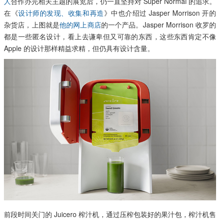
人
合作办完相关主题的展览后，仍一直坚持对 Super Normal 的追求。
在《
设计师的发现、收集和再造
》中也介绍过 Jasper Morrison 开的
杂货店，上图就是
他的网上商店
的一个产品。Jasper Morrison 收罗的
都是一些匿名设计，看上去谦卑但又可靠的东西，这些东西肯定不像
Apple 的设计那样精益求精，但仍具有设计含量。
前段时间关门的 Juicero 榨汁机，通过压榨包装好的果汁包，榨汁机售