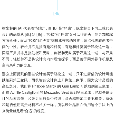
横坐标的 [A] 代表着“轻松”，而 [B] 是“严肃”，纵坐标自下向上就代表
设计的品质从 [低] 到 [高]，“轻松”和“严肃”又可以往两头，即更加极端
方向延伸，而从“轻松”到“严肃”则形成连续的过渡，原点代表着两者中
间的中性。轻松并不是指有趣和好笑，有趣和好笑属于轻松这一端，
同理严肃并非是指刻板和无味，刻板和无味属于严肃这一端；与严肃
不同，轻松并不是将设计向内作理性探求，而是善于同外界作积极及
富有亲和力的交互。
那么上面提到的那些设计都属于轻松这一端，只不过庸俗的设计可能
跌落到第三象限，而机智的设计则上升到第二象限，因为设计品质的
高低之分。我们将 Philippe Starck 的 Gun Lamp 可以放到第三象限，
而将 Achille Castiglioni 的 Mezzadro Seat 放到第三象限，也就是说设
计的品质高低，和设计执行是否精细，是否精密加工并不相关，就像
和是否使用高贵材料不相关一样，所以设计品质在借用这个手法上的
来衡量就是看“合适”的程度。